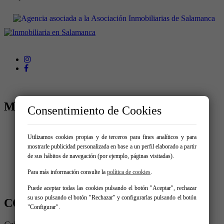
MENÚ
Consentimiento de Cookies
Comprar
Alquilar
Utilizamos cookies propias y de terceros para fines analíticos y para
Vende tu inmueble
mostrarle publicidad personalizada en base a un perfil elaborado a partir
Promociones
de sus hábitos de navegación (por ejemplo, páginas visitadas).
El taller del arquitecto
Servicios
Para más información consulte la
política de cookies
.
Contacto
Puede aceptar todas las cookies pulsando el botón "Aceptar", rechazar
su uso pulsando el botón "Rechazar" y configurarlas pulsando el botón
CONTÁCTANOS
"Configurar".