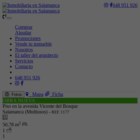
648 951 926
Toggle
navigation
Comprar
Alquilar
Promociones
Vende tu inmueble
Nosotros
El taller del arquitecto
Servicios
Contacto
648 951 926
Mapa
Ficha
Fotos
OBRA NUEVA
Piso en la avenida Vicente del Bosque
Salamanca (Multiusos) -
REF. 1177
2
50,78 m
1
1