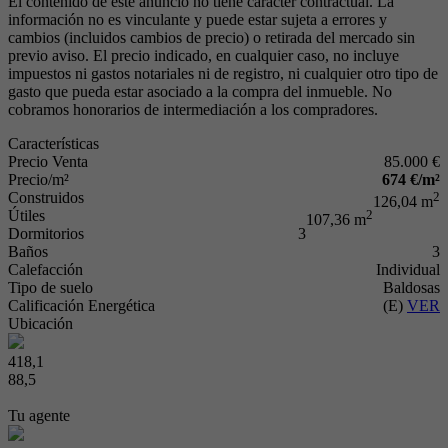
El contenido de este anuncio no tiene carácter contractual. La
información no es vinculante y puede estar sujeta a errores y
cambios (incluidos cambios de precio) o retirada del mercado sin
previo aviso. El precio indicado, en cualquier caso, no incluye
impuestos ni gastos notariales ni de registro, ni cualquier otro tipo de
gasto que pueda estar asociado a la compra del inmueble. No
cobramos honorarios de intermediación a los compradores.
Características
Precio Venta
85.000 €
Precio/m²
674 €/m²
Construidos
2
126,04 m
Útiles
2
107,36 m
Dormitorios
3
Baños
3
Calefacción
Individual
Tipo de suelo
Baldosas
Calificación Energética
(E)
VER
Ubicación
418,1
88,5
Tu agente