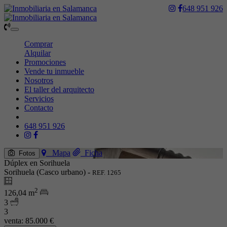
648 951 926
Toggle
navigation
Comprar
Alquilar
Promociones
Vende tu inmueble
Nosotros
El taller del arquitecto
Servicios
Contacto
648 951 926
Mapa
Ficha
Fotos
Dúplex en Sorihuela
Sorihuela (Casco urbano) -
REF. 1265
2
126,04 m
3
3
venta:
85.000 €