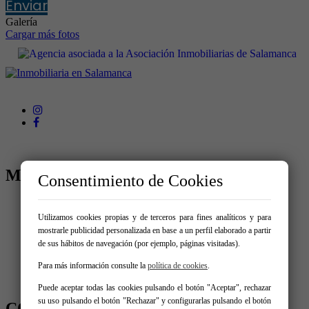
Enviar
Galería
Cargar más fotos
MENÚ
Consentimiento de Cookies
Comprar
Alquilar
Utilizamos cookies propias y de terceros para fines analíticos y para
Vende tu inmueble
mostrarle publicidad personalizada en base a un perfil elaborado a partir
Promociones
de sus hábitos de navegación (por ejemplo, páginas visitadas).
El taller del arquitecto
Para más información consulte la
política de cookies
.
Servicios
Contacto
Puede aceptar todas las cookies pulsando el botón "Aceptar", rechazar
su uso pulsando el botón "Rechazar" y configurarlas pulsando el botón
CONTÁCTANOS