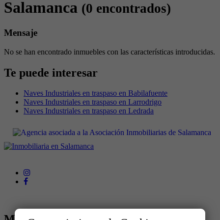
Salamanca
(0 encontrados)
Mensaje
No se han encontrado inmuebles con las características introducidas.
Te puede interesar
Naves Industriales en traspaso en Babilafuente
Naves Industriales en traspaso en Larrodrigo
Naves Industriales en traspaso en Ledrada
MENÚ