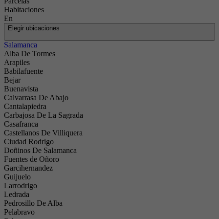
Parcelas
Habitaciones
En
Elegir ubicaciones
Salamanca
Alba De Tormes
Arapiles
Babilafuente
Bejar
Buenavista
Calvarrasa De Abajo
Cantalapiedra
Carbajosa De La Sagrada
Ofrecemos
Casafranca
la
Castellanos De Villiquera
propiedad
Ciudad Rodrigo
Doñinos De Salamanca
que estás
Fuentes de Oñoro
buscando
Garcihernandez
Guijuelo
Larrodrigo
Ledrada
Pedrosillo De Alba
Pelabravo