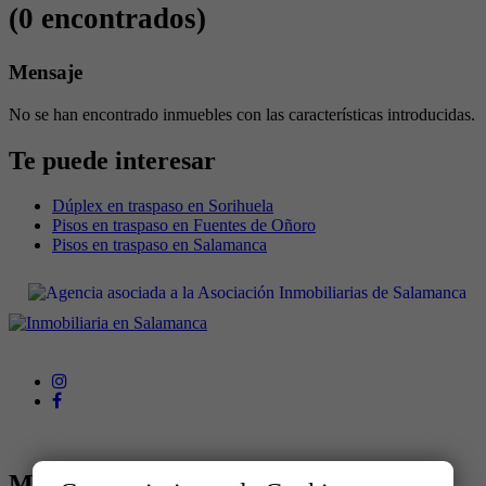
(0 encontrados)
Mensaje
No se han encontrado inmuebles con las características introducidas.
Te puede interesar
Dúplex en traspaso en Sorihuela
Pisos en traspaso en Fuentes de Oñoro
Pisos en traspaso en Salamanca
MENÚ