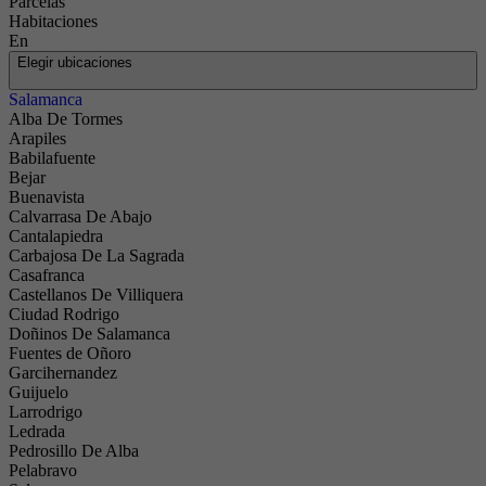
Parcelas
Habitaciones
En
Elegir ubicaciones
Salamanca
Alba De Tormes
Arapiles
Babilafuente
Bejar
Buenavista
Calvarrasa De Abajo
Cantalapiedra
Carbajosa De La Sagrada
Ofrecemos
Casafranca
la
Castellanos De Villiquera
propiedad
Ciudad Rodrigo
Doñinos De Salamanca
que estás
Fuentes de Oñoro
buscando
Garcihernandez
Guijuelo
Larrodrigo
Ledrada
Pedrosillo De Alba
Pelabravo